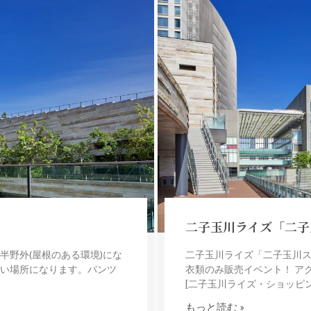
二子玉川ライズ「二子
 ※半野外(屋根のある環境)にな
二子玉川ライズ「二子玉川ス
ない場所になります。パンツ
衣類のみ販売イベント！ アクセ
[二子玉川ライズ・ショッピン
もっと読む »